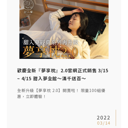
歡慶全新『夢享枕』2.0官網正式銷售 3/15
~ 4/15 甜入夢全館〜滿千送百〜
全新升級【夢享枕 2.0】開賣啦！ 限量100組優
惠，立即體驗！
2022
03/14