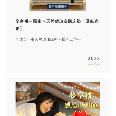
全台唯一獨家〜天然琥珀安眠床墊〖源能光
珀〗
全球第一張天然琥珀床墊〜橫空上市〜
2023
12/02