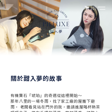
(
0
)
關於甜入夢的故事
有機寶石『琥珀』的奇遇從這裡開始～
那年八里的一場冬雨，找了家工廠的屋簷下避
雨， 老闆看見站在門外的我，邀請進屋喝杯熱茶