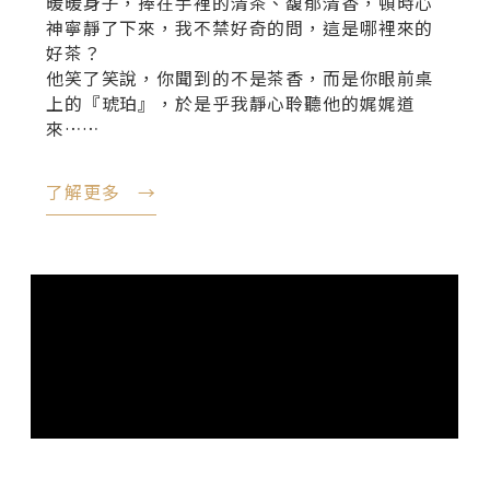
暖暖身子，捧在手裡的清茶、馥郁清香，頓時心
神寧靜了下來，我不禁好奇的問，這是哪裡來的
好茶？
他笑了笑說，你聞到的不是茶香，而是你眼前桌
上的『琥珀』，於是乎我靜心聆聽他的娓娓道
來……
了解更多 →