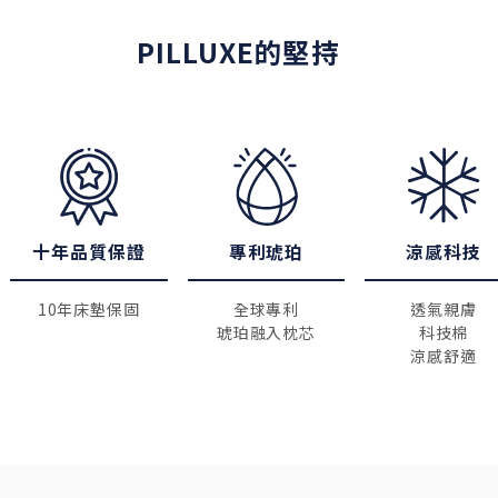
PILLUXE的堅持
十年品質保證
專利琥珀
涼感科技
10年床墊保固
全球專利
透氣親膚
琥珀融入枕芯
科技棉
涼感舒適