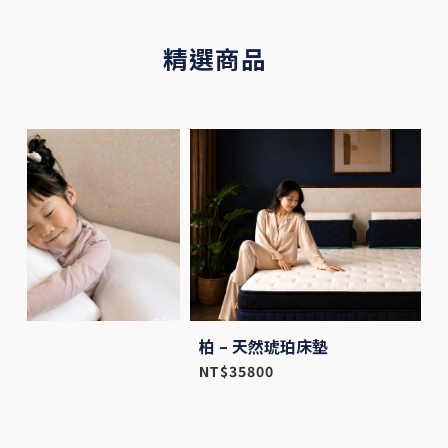
精選商品
柏 – 天然琥珀床墊
高
NT$
35800
N