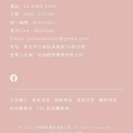
電話：
02-8968-3298
手機：
0955-372768
統一編號：
83618141
官方Line：
@pilluxe
Email：
pilluxedream@gmail.com
地址：
新北市三峽區溪東路56巷10號
營業人名稱：
冠瑞國際實業有限公司
公司簡介
最新消息
精選商品
資訊分享
購物須知
防詐騙專區
165 反詐騙專線
© 2025 冠瑞國際實業有限公司  All rights reserved.
Web Design: EBM