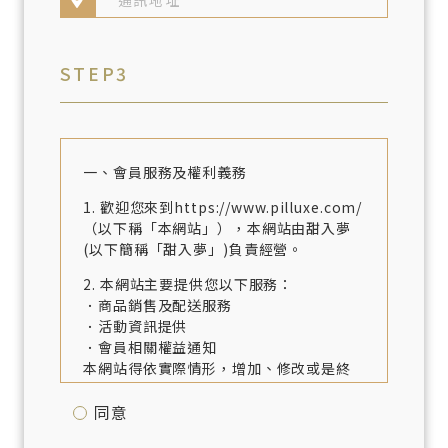
STEP3
一、會員服務及權利義務
1. 歡迎您來到https://www.pilluxe.com/
（以下稱「本網站」），本網站由甜入夢
(以下簡稱「甜入夢」)負責經營。
2. 本網站主要提供您以下服務：
．商品銷售及配送服務
．活動資訊提供
．會員相關權益通知
本網站得依實際情形，增加、修改或是終
止相關服務。
同意
3. 若您開始使用本網站所提供之客戶服務
時，即視為已知悉並完全同意本使用條款