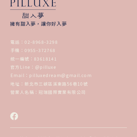
擁有甜入夢，讓你好入夢
電話：
02-8968-3298
手機：
0955-372768
統一編號：
83618141
官方Line：
@pilluxe
Email：
pilluxedream@gmail.com
地址：
新北市三峽區溪東路56巷10號
營業人名稱：
冠瑞國際實業有限公司