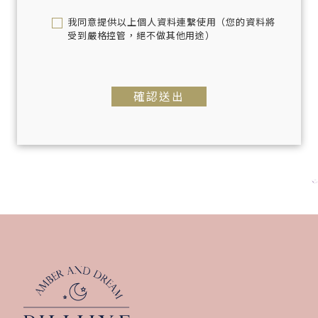
的所有約定並完全接受本服務的項目，您
我同意提供以上個人資料連繫使用（您的資料將
應自行注意條款變動，本條款之內容如有
受到嚴格控管，絕不做其他用途）
異動將於本網站公告。如果您不同意修改
的內容，應停止繼續使用本網站之服務。
如果您繼續使用本網站服務，則視為您已
同意並接受本條款等增訂或修改內容之拘
確認送出
束。
4. 若您未滿二十歲，應於您的法定代理人
陪同下詳閱、瞭解並同意本約定書之所有
內容及其後修改變更後，方得使用或繼續
使用。當您使用或繼續使用本網站，即表
示您的法定代理人已詳閱、瞭解並同意接
受本約定書之所有內容及其後修改變更。
5. 本公司保有更改各項服務內容或終止任
一違反法律規定或雙方約定之客戶帳戶服
務之權利。此外本公司亦有權於任何時間
基於需要修改或變更本條款內容，並將修
改內容於本網站公告。